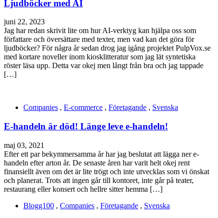
Ljudböcker med AI
juni 22, 2023
Jag har redan skrivit lite om hur AI-verktyg kan hjälpa oss som
författare och översättare med texter, men vad kan det göra för
ljudböcker? För några år sedan drog jag igång projektet PulpVox.se
med kortare noveller inom kiosklitteratur som jag lät syntetiska
röster läsa upp. Detta var okej men långt från bra och jag tappade
[…]
Companies
,
E-commerce
,
Företagande
,
Svenska
E-handeln är död! Länge leve e-handeln!
maj 03, 2021
Efter ett par bekymmersamma år har jag beslutat att lägga ner e-
handeln efter arton år. De senaste åren har varit helt okej rent
finansiellt även om det är lite trögt och inte utvecklas som vi önskat
och planerat. Trots att ingen går till kontoret, inte går på teater,
restaurang eller konsert och hellre sitter hemma […]
Blogg100
,
Companies
,
Företagande
,
Svenska