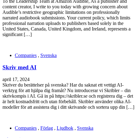
To the Leadership Team at Amazon Audible, As a publisher and
content creator, I write to you today with growing concern about
Audible’s restrictive geographic limitations on professionally
narrated audiobook submissions. Your current policy, which limits
professional narration uploads to publishers based solely in the
United States, Canada, United Kingdom, and Ireland, represents a
significant […]
Companies
,
Svenska
Skriv med AI
april 17, 2024
Skriver du berättelser på svenska? Har du saknat ett vettigt AI-
verktyg för att hjälpa dig framåt? Nu introducerar vi Skribler – din
skrivkompis i AI. Gå in på https://skribler.se och registrera dig – det
är helt kostnadsfritt och utan förbehåll. Skribler använder olika AI-
modeller för att assistera dig i ditt skrivande och sortera upp din […]
Companies
,
Förlag
,
Ljudbok
,
Svenska