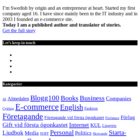
I’m Swedish by origin and an entrepreneur at heart. Started my first
company aged 16. I have since mainly been in the IT industry and in
2003 I founded an e-commerce site.
Today I am a published author and translator of stories.
Get the full story
Let’s keep in touch
Kategorier
Blogg100
Books
Business
Companies
Almedalen
AI
E-commerce
English
Fashion
Cykling
Företagande
Förlag
Företagande vid första ögonkastet
Författare
Internet
Gift vid första ögonkastet
KUL
Lingerie
Personal
Starta-
Ljudbok
Media
Politics
NOFF
Skrivande