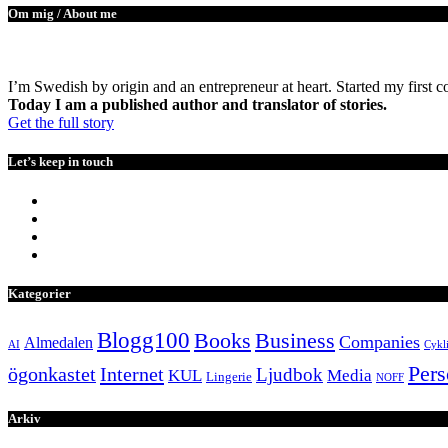
Om mig / About me
I’m Swedish by origin and an entrepreneur at heart. Started my first 
Today I am a published author and translator of stories.
Get the full story
Let’s keep in touch
Kategorier
Blogg100
Books
Business
Companies
Almedalen
AI
Cykl
Pers
Internet
ögonkastet
Ljudbok
KUL
Media
Lingerie
NOFF
Arkiv