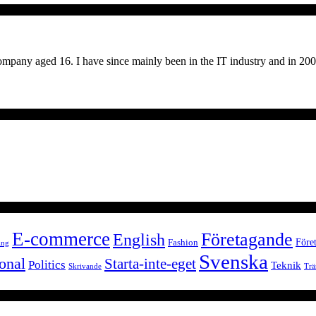
company aged 16. I have since mainly been in the IT industry and in 20
E-commerce
Företagande
English
Föret
Fashion
ing
Svenska
onal
Starta-inte-eget
Politics
Teknik
Skrivande
Trä