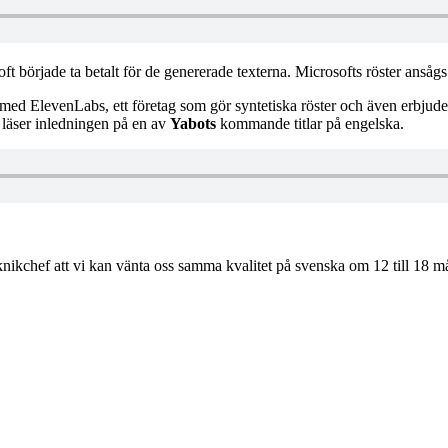
oft började ta betalt för de genererade texterna. Microsofts röster anså
 med ElevenLabs, ett företag som gör syntetiska röster och även erbjuder 
 läser inledningen på en av
Yabots
kommande titlar på engelska.
knikchef att vi kan vänta oss samma kvalitet på svenska om 12 till 18 m