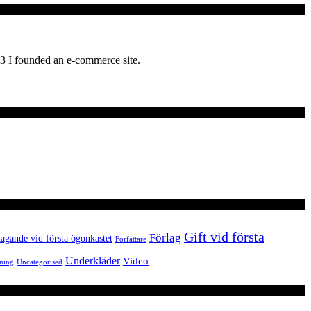
03 I founded an e-commerce site.
Gift vid första
Förlag
agande vid första ögonkastet
Författare
Underkläder
Video
ning
Uncategorised