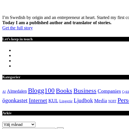
I’m Swedish by origin and an entrepreneur at heart. Started my first 
Today I am a published author and translator of stories.
Get the full story
Let’s keep in touch
Kategorier
Blogg100
Books
Business
Companies
Almedalen
AI
Cykl
Pers
Internet
ögonkastet
Ljudbok
KUL
Media
Lingerie
NOFF
Arkiv
Arkiv