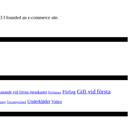
03 I founded an e-commerce site.
Gift vid första
Förlag
agande vid första ögonkastet
Författare
Underkläder
Video
ning
Uncategorised