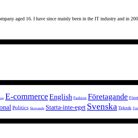
company aged 16. I have since mainly been in the IT industry and in 20
E-commerce
Företagande
English
Föret
Fashion
ing
Svenska
onal
Starta-inte-eget
Politics
Teknik
Skrivande
Trä