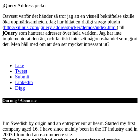
jQuery Address picker
Oavsett varför det händer så tror jag att en visuell bekräftelse skulle
öka uppmärksamheten. Jag har hittat en riktigt snygg plugin
(
http://xilinus.com/jquery-addresspicker/demos/index.html
) till
jQuery
som hanterar adresser över hela världen. Jag har inte
implementerat den än, och faktiskt inte sett någon e-handel som gjort
det. Men håll med om att den ser mycket intressant ut?
Like
Tweet
Submit
Linkedin
Digg
Om mig / About me
I’m Swedish by origin and an entrepreneur at heart. Started my first
company aged 16. I have since mainly been in the IT industry and in
2003 I founded an e-commerce site.