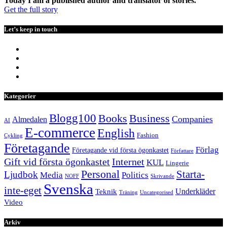
Today I am a published author and translator of stories.
Get the full story
Let’s keep in touch
Kategorier
Blogg100
Books
Business
Companies
Almedalen
AI
E-commerce
English
Fashion
Cykling
Företagande
Förlag
Företagande vid första ögonkastet
Författare
Internet
Gift vid första ögonkastet
KUL
Lingerie
Personal
Starta-
Ljudbok
Media
Politics
NOFF
Skrivande
Svenska
inte-eget
Underkläder
Teknik
Träning
Uncategorised
Video
Arkiv