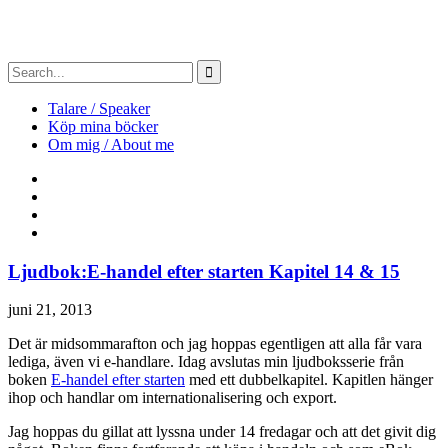
Talare / Speaker
Köp mina böcker
Om mig / About me
Ljudbok:E-handel efter starten Kapitel 14 & 15
juni 21, 2013
Det är midsommarafton och jag hoppas egentligen att alla får vara
lediga, även vi e-handlare. Idag avslutas min ljudboksserie från
boken
E-handel efter starten
med ett dubbelkapitel. Kapitlen hänger
ihop och handlar om internationalisering och export.
Jag hoppas du gillat att lyssna under 14 fredagar och att det givit dig