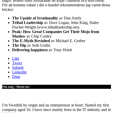
något. Boken finns fortfarande att köpa i handeln och som eBok.
För att komma vidare i din e-handel rekommenderar jag varmt dessa
böcker:
The Upside of Irrationality
av Dan Ariely
Tribal Leadership
av Dave Logan, John King, Halee
Fischer-Wright (www.triballeadership.net)
Peak: How Great Companies Get Their Mojo from
Maslow
av Chip Conley
The E-Myth Revisited
av Michael E. Gerber
The Dip
av Seth Godin
Delivering happiness
av Tony Hsieh
Like
Tweet
Submit
Linkedin
Digg
Om mig / About me
I’m Swedish by origin and an entrepreneur at heart. Started my first
company aged 16. I have since mainly been in the IT industry and in