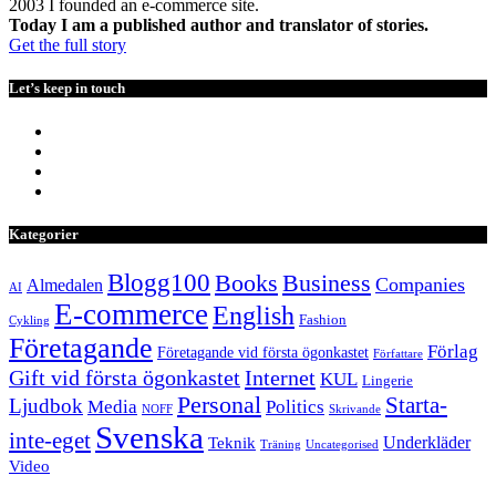
2003 I founded an e-commerce site.
Today I am a published author and translator of stories.
Get the full story
Let’s keep in touch
Kategorier
Blogg100
Books
Business
Companies
Almedalen
AI
E-commerce
English
Fashion
Cykling
Företagande
Förlag
Företagande vid första ögonkastet
Författare
Internet
Gift vid första ögonkastet
KUL
Lingerie
Personal
Starta-
Ljudbok
Media
Politics
NOFF
Skrivande
Svenska
inte-eget
Underkläder
Teknik
Träning
Uncategorised
Video