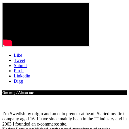
Like
Tweet
Submit
Pin It
Linkedin
Digg
Om mig / About me
I’m Swedish by origin and an entrepreneur at heart. Started my first
company aged 16. I have since mainly been in the IT industry and in
2003 I founded an e-commerce site.