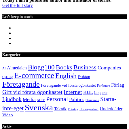
Today I am a published author and translator of stories.
Get the full story
Let’s keep in touch
Kategorier
Blogg100
Books
Business
Companies
Almedalen
AI
E-commerce
English
Fashion
Cykling
Företagande
Förlag
Företagande vid första ögonkastet
Författare
Internet
Gift vid första ögonkastet
KUL
Lingerie
Personal
Starta-
Ljudbok
Media
Politics
NOFF
Skrivande
Svenska
inte-eget
Underkläder
Teknik
Träning
Uncategorised
Video
Arkiv