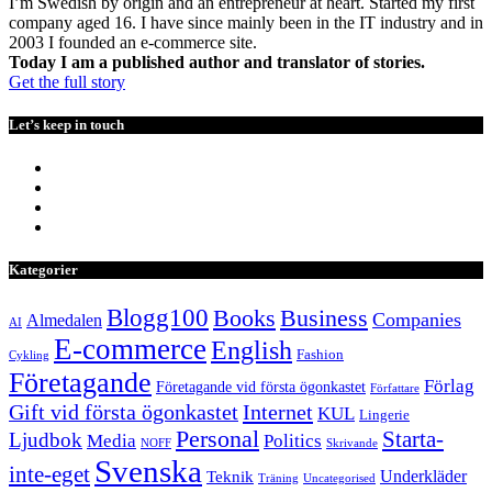
I’m Swedish by origin and an entrepreneur at heart. Started my first
company aged 16. I have since mainly been in the IT industry and in
2003 I founded an e-commerce site.
Today I am a published author and translator of stories.
Get the full story
Let’s keep in touch
Kategorier
Blogg100
Books
Business
Companies
Almedalen
AI
E-commerce
English
Fashion
Cykling
Företagande
Förlag
Företagande vid första ögonkastet
Författare
Internet
Gift vid första ögonkastet
KUL
Lingerie
Personal
Starta-
Ljudbok
Media
Politics
NOFF
Skrivande
Svenska
inte-eget
Underkläder
Teknik
Träning
Uncategorised