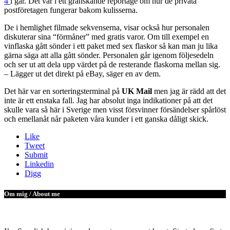
4
i går. Det var i ett granskande reportage om hur de privata
postföretagen fungerar bakom kulisserna.
De i hemlighet filmade sekvenserna, visar också hur personalen
diskuterar sina “förmåner” med gratis varor. Om till exempel en
vinflaska gått sönder i ett paket med sex flaskor så kan man ju lika
gärna säga att alla gått sönder. Personalen går igenom följesedeln
och ser ut att dela upp värdet på de resterande flaskorna mellan sig.
– Lägger ut det direkt på eBay, säger en av dem.
Det här var en sorteringsterminal på
UK Mail
men jag är rädd att det
inte är ett enstaka fall. Jag har absolut inga indikationer på att det
skulle vara så här i Sverige men visst försvinner försändelser spårlöst
och emellanåt når paketen våra kunder i ett ganska dåligt skick.
Like
Tweet
Submit
Linkedin
Digg
Om mig / About me