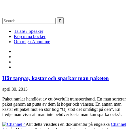
Talare / Speaker
Köp mina böcker
Om mig / About me
Här tappar, kastar och sparkar man paketen
april 30, 2013
Paket ramlar handlöst av ett överfullt transportband. En man sorterar
paket genom att putta av dem åt höger och vänster. En annan man
kastar ett paket mot en stor hög “Oj stod det ömtåligt på den”. En
tredje man visar att man inte behöver kasta man kan sparka också.
Allt detta visades i en dokumentär på engelska
Channel