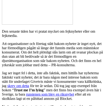
Den senaste tiden har vi pratat mycket om fejknyheter eller om
fejkmedia.
Att organisationer och företag stått bakom nyheter är inget nytt, det
har förmodligen pågått så länge det funnits media som människor
konsumerat. Om det helt plötsligt slås larm om att svanar plockas på
dun utan att bli bedövade så är det förmodligen en
djurrättsorganisation som står bakom nyheten. Och det finns en hel
yrkeskår som jobbar med detta – PR-konsulterna.
Jag ser inget fel i detta, inte alls faktisk, men hittills har nyheterna
faktiskt varit nyheter, det är bara någon med intresse bakom som
stått för underlaget Givetvis måste vi konsumenter vara källkritiska,
jag
skrev om detta
för tre år sedan. Då tog jag upp exempel från
boken “
Trust me I’m lying
” men det finns bra exempel även här i
Sverige, ta bara
runstenen som blev en riksnyhet
efter att en
skolklass lagt ut en påhittad annons på Blocket.