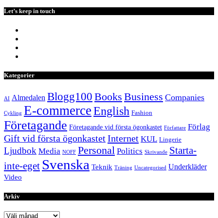
Let’s keep in touch
Kategorier
Blogg100
Books
Business
Companies
Almedalen
AI
E-commerce
English
Fashion
Cykling
Företagande
Förlag
Företagande vid första ögonkastet
Författare
Internet
Gift vid första ögonkastet
KUL
Lingerie
Personal
Starta-
Ljudbok
Media
Politics
NOFF
Skrivande
Svenska
inte-eget
Underkläder
Teknik
Träning
Uncategorised
Video
Arkiv
Arkiv