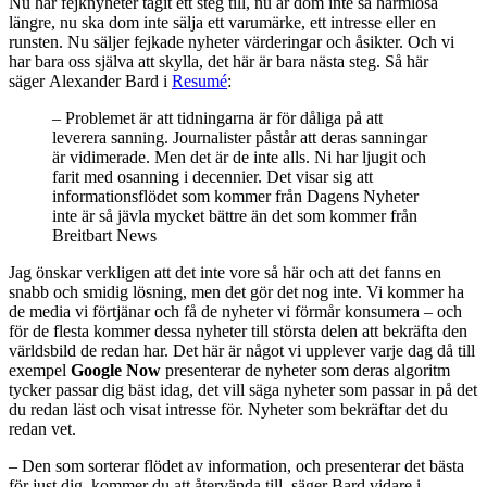
Nu har fejknyheter tagit ett steg till, nu är dom inte så harmlösa
längre, nu ska dom inte sälja ett varumärke, ett intresse eller en
runsten. Nu säljer fejkade nyheter värderingar och åsikter. Och vi
har bara oss själva att skylla, det här är bara nästa steg. Så här
säger Alexander Bard i
Resumé
:
– Problemet är att tidningarna är för dåliga på att
leverera sanning. Journalister påstår att deras sanningar
är vidimerade. Men det är de inte alls. Ni har ljugit och
farit med osanning i decennier. Det visar sig att
informationsflödet som kommer från Dagens Nyheter
inte är så jävla mycket bättre än det som kommer från
Breitbart News
Jag önskar verkligen att det inte vore så här och att det fanns en
snabb och smidig lösning, men det gör det nog inte. Vi kommer ha
de media vi förtjänar och få de nyheter vi förmår konsumera – och
för de flesta kommer dessa nyheter till största delen att bekräfta den
världsbild de redan har. Det här är något vi upplever varje dag då till
exempel
Google Now
presenterar de nyheter som deras algoritm
tycker passar dig bäst idag, det vill säga nyheter som passar in på det
du redan läst och visat intresse för. Nyheter som bekräftar det du
redan vet.
– Den som sorterar flödet av information, och presenterar det bästa
för just dig, kommer du att återvända till, säger Bard vidare i