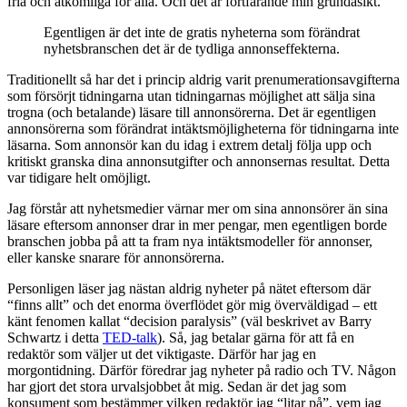
fria och åtkomliga för alla. Och det är fortfarande min grundåsikt.
Egentligen är det inte de gratis nyheterna som förändrat
nyhetsbranschen det är de tydliga annonseffekterna.
Traditionellt så har det i princip aldrig varit prenumerations­avgifterna
som försörjt tidningarna utan tidningarnas möjlighet att sälja sina
trogna (och betalande) läsare till annonsörerna. Det är egentligen
annonsörerna som förändrat intäkts­möjligheterna för tidningarna inte
läsarna. Som annonsör kan du idag i extrem detalj följa upp och
kritiskt granska dina annonsutgifter och annonsernas resultat. Detta
var tidigare helt omöjligt.
Jag förstår att nyhetsmedier värnar mer om sina annonsörer än sina
läsare eftersom annonser drar in mer pengar, men egentligen borde
branschen jobba på att ta fram nya intäktsmodeller för annonser,
eller kanske snarare för annonsörerna.
Personligen läser jag nästan aldrig nyheter på nätet eftersom där
“finns allt” och det enorma överflödet gör mig överväldigad – ett
känt fenomen kallat “decision paralysis” (väl beskrivet av Barry
Schwartz i detta
TED-talk
). Så, jag betalar gärna för att få en
redaktör som väljer ut det viktigaste. Därför har jag en
morgontidning. Därför föredrar jag nyheter på radio och TV. Någon
har gjort det stora urvalsjobbet åt mig. Sedan är det jag som
konsument som bestämmer vilken redaktör jag “litar på”, vem jag