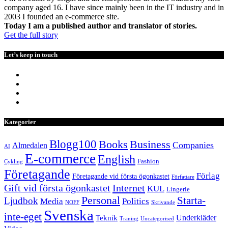
company aged 16. I have since mainly been in the IT industry and in
2003 I founded an e-commerce site.
Today I am a published author and translator of stories.
Get the full story
Let’s keep in touch
Kategorier
Blogg100
Books
Business
Companies
Almedalen
AI
E-commerce
English
Fashion
Cykling
Företagande
Förlag
Företagande vid första ögonkastet
Författare
Internet
Gift vid första ögonkastet
KUL
Lingerie
Personal
Starta-
Ljudbok
Media
Politics
NOFF
Skrivande
Svenska
inte-eget
Underkläder
Teknik
Träning
Uncategorised