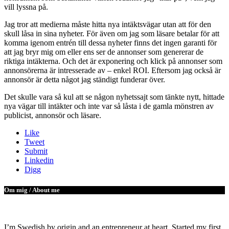
vill lyssna på.
Jag tror att medierna måste hitta nya intäktsvägar utan att för den
skull låsa in sina nyheter. För även om jag som läsare betalar för att
komma igenom entrén till dessa nyheter finns det ingen garanti för
att jag bryr mig om eller ens ser de annonser som genererar de
riktiga intäkterna. Och det är exponering och klick på annonser som
annonsörerna är intresserade av – enkel ROI. Eftersom jag också är
annonsör är detta något jag ständigt funderar över.
Det skulle vara så kul att se någon nyhetssajt som tänkte nytt, hittade
nya vägar till intäkter och inte var så låsta i de gamla mönstren av
publicist, annonsör och läsare.
Like
Tweet
Submit
Linkedin
Digg
Om mig / About me
I’m Swedish by origin and an entrepreneur at heart. Started my first