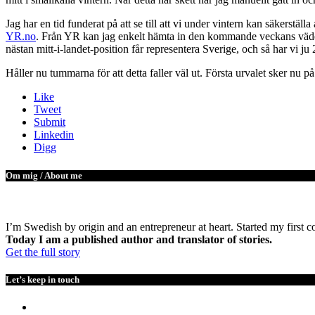
Jag har en tid funderat på att se till att vi under vintern kan säkerstäl
YR.no
. Från YR kan jag enkelt hämta in den kommande veckans väder 
nästan mitt-i-landet-position får representera Sverige, och så har vi j
Håller nu tummarna för att detta faller väl ut. Första urvalet sker nu 
Like
Tweet
Submit
Linkedin
Digg
Om mig / About me
I’m Swedish by origin and an entrepreneur at heart. Started my first 
Today I am a published author and translator of stories.
Get the full story
Let’s keep in touch