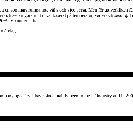
la att en sommarstrumpa inte väljs och vice versa. Men för att verkligen få
och sedan göra mitt urval baserat på temperatur, väder och säsong. I d
u 20% av kunderna här.
på måndag.
company aged 16. I have since mainly been in the IT industry and in 20