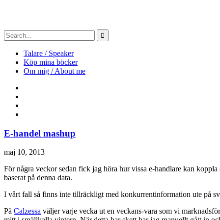
Talare / Speaker
Köp mina böcker
Om mig / About me
E-handel mashup
maj 10, 2013
För några veckor sedan fick jag höra hur vissa e-handlare kan koppla s
baserat på denna data.
I vårt fall så finns inte tillräckligt med konkurrentinformation ute på
På
Calzessa
väljer varje vecka ut en veckans-vara som vi marknadsför 
mitt i smällkalla vintern. När detta har skett har jag manuellt gått i