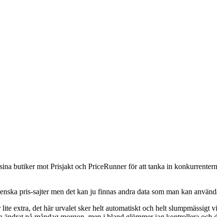
ina butiker mot Prisjakt och PriceRunner för att tanka in konkurrentern
 svenska pris-sajter men det kan ju finnas andra data som man kan använd
lite extra, det här urvalet sker helt automatiskt och helt slumpmässigt
n och ändrat på måndag morgon, men i bland glömmer jag kontrollera och de