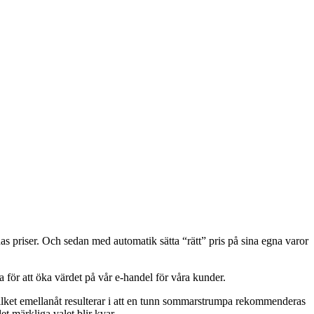
as priser. Och sedan med automatik sätta “rätt” pris på sina egna varor
a för att öka värdet på vår e-handel för våra kunder.
 vilket emellanåt resulterar i att en tunn sommarstrumpa rekommenderas
t märkliga valet blir kvar.