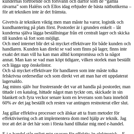
kundernas förtroende och försvann och därför som de “gamla
rävarna” som Haléns och Ellos idag erbjuder de bästa nätbutikerna –
för att tekniken inte är det främsta.
Givetvis är tekniken viktig men man måste ha varor, logistik och
kundhantering på plats först. Postorder är i grunden enkelt – låt
kunderna själva lägga beställningar från ett centralt lager och skicka
till kunden så fort som möjligt.
Och med internet blir det så mycket effektivare för både kunden och
handlaren. Kunden kan direkt se vad som finns på lager, finns inte
exakt det man vill ha kan man alltid kompromissa och ta något
annat. Man kan se vad man köpt tidigare, vilken storlek man beställt
och lägga upp önskelistor.
Och så mycket effektivare för handlaren som inte måste tolka
felskrivna ordersedlar och som direkt vet att man har ett uppdaterat
lagersaldo.
Jag minns själv hur frustrerande det var att handla på postorder, man
tittade i en katalog, hittade något man tyckte om, skickade in sin
blankett och fyra veckor senare kom en leverans som bara innehöll
60% av det jag beställt och resten var antingen restnoterat eller slut.
Jag gillar effektiva processer och älskar att ta fram metoder för
effektivisering och att implementera dom med hjälp av teknik. Jag
tror att det är det här som i första hand tilltalar mig med e-handel.
E i e-handel står enligt mig snarare för effektiv än elektronisk – E-