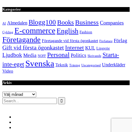
Kategorier
Blogg100
Books
Business
Companies
Almedalen
AI
E-commerce
English
Fashion
Cykling
Företagande
Förlag
Företagande vid första ögonkastet
Författare
Internet
Gift vid första ögonkastet
KUL
Lingerie
Personal
Starta-
Ljudbok
Media
Politics
NOFF
Skrivande
Svenska
inte-eget
Underkläder
Teknik
Träning
Uncategorised
Video
Arkiv
Arkiv