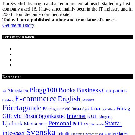
I’m Swedish by origin and an entrepreneur at heart. Started my first
company aged 16. I have since mainly been in the IT industry and in
2003 I founded an e-commerce site.
Today I am a published author and translator of stories.
Get the full story
Let’s keep in touch
Kategorier
Blogg100
Books
Business
Companies
Almedalen
AI
E-commerce
English
Fashion
Cykling
Företagande
Förlag
Företagande vid första ögonkastet
Författare
Internet
Gift vid första ögonkastet
KUL
Lingerie
Personal
Starta-
Ljudbok
Media
Politics
NOFF
Skrivande
Svenska
inte-eget
Underkläder
Teknik
Träning
Uncategorised