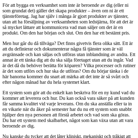
För att bygga en verksamhet som inte är beroende av dig (eller ni
som grundat det) gäller det skapa produkter – även om ni är ett
tjänsteföretag. Jag har själv i många år gjort produkter av tjänster,
utan att ha försäljning av verksamheten som ledstjärna, för att det är
så mycket lättare att kommunicera vad man säljer om det är en
produkt. Om den har början och slut. Om den har ett bestämt pris.
Men hur går du då tillväga? Det finns givetvis flera olika sätt. Ett är
att du definierar och dokumenterar några få tjänster som är väl
avgränsade och kan säljas och utföras utan inblandning av andra. Ett
annat är ett tänka dig att du ska sälja företaget utan att du ingår. Vad
är det då du behöver berätta för köparen? Vilka processer och rutiner
är det som utförs och hur ska de utföras? Om du börjar tänka i de
här banorna kommer du snart att märka att det inte är så svårt och
efter någon månad har du hela systemet klart.
Ett system som gör att du enkelt kan beskriva för en ny kund vad du
kommer att leverera och hur. Du kan också vara säker på att kunden
får samma kvalitet vid varje leverans. Om du ska anställa eller ta in
en vikarie när du åker på semester har du nu ett system som snabbt
hjälper den nya personen att förstå arbetet och vad som ska göras.
Du har ett system med skalbarhet, något som kan växa utan att vara
beroende av dig.
Nu kanske du tycker att det låter kliniskt, mekaniskt och tråkigt att