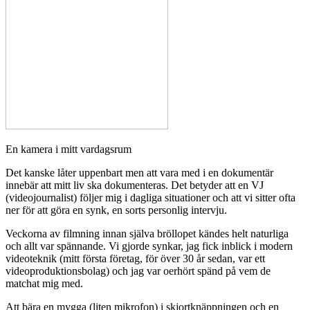
En kamera i mitt vardagsrum
Det kanske låter uppenbart men att vara med i en dokumentär
innebär att mitt liv ska dokumenteras. Det betyder att en VJ
(videojournalist) följer mig i dagliga situationer och att vi sitter ofta
ner för att göra en synk, en sorts personlig intervju.
Veckorna av filmning innan själva bröllopet kändes helt naturliga
och allt var spännande. Vi gjorde synkar, jag fick inblick i modern
videoteknik (mitt första företag, för över 30 år sedan, var ett
videoproduktionsbolag) och jag var oerhört spänd på vem de
matchat mig med.
Att bära en mygga (liten mikrofon) i skjortknäppningen och en