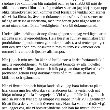
sändare i byxlinningen blir naturligt och jag tar snabbt till mig de
olika momenten i filmandet. Jag märker snart att jag börjar styra upp
olika filmsekvenser och kommer med förslag på vinklar och scener
när vi ska filma. Jo, även en dokumentär består av flera scener och
många av dessa är iscensatta, men inte för att göra något som är
osant utan endast för att “verkligheten” ska bli dokumenterad.
Under själva bröllopet är nog första gången som jag verkligen tar in
att detta är en teveproduktion. Hela huset är fullt av människor från
produktionen, producenten ger order i headset, assistenter springer
runt och fixar och bröllopsakten filmas av fem-sex kameror och
rummet är varmt och ljust av alla lampor.
När jag och min nya fru åker på bröllopsresa är det fortfarande kul
med teveproduktionen. Vi blir kungligt bemötta av alla, hotellet
undrar om vi är filmstjärnor och folk på gatan tittar nyfiket när vår
promenad genom Prag dokumenteras på film. Känslan är ny,
kittlande och spännande.
När vi flyttat ihop och börjar landa så vill jag bara fokusera på att
lära känna min fru, utforska var relationen kan ta vägen och jag
börjar tröttna på hela “tevegrejen”. Vid något tillfälle är jag till och
med så sur och tvär att jag knappt vill släppa in vår VJ i lägenheten
för att filma det vi kommit överens om. Han ska vara med när vi går
och lägger oss, när vi borstar tänderna och han får nyckel för att