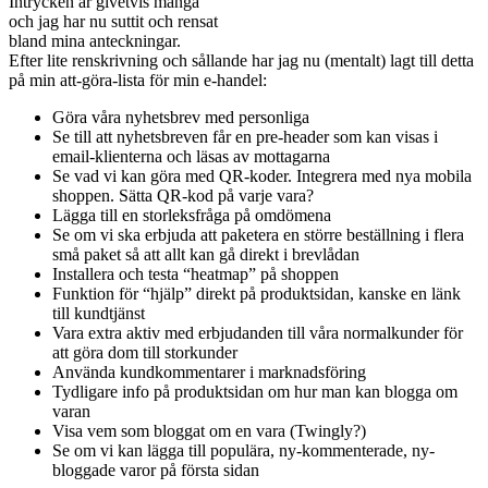
Intrycken är givetvis många
och jag har nu suttit och rensat
bland mina anteckningar.
Efter lite renskrivning och sållande har jag nu (mentalt) lagt till detta
på min att-göra-lista för min e-handel:
Göra våra nyhetsbrev med personliga
Se till att nyhetsbreven får en pre-header som kan visas i
email-klienterna och läsas av mottagarna
Se vad vi kan göra med QR-koder. Integrera med nya mobila
shoppen. Sätta QR-kod på varje vara?
Lägga till en storleksfråga på omdömena
Se om vi ska erbjuda att paketera en större beställning i flera
små paket så att allt kan gå direkt i brevlådan
Installera och testa “heatmap” på shoppen
Funktion för “hjälp” direkt på produktsidan, kanske en länk
till kundtjänst
Vara extra aktiv med erbjudanden till våra normalkunder för
att göra dom till storkunder
Använda kundkommentarer i marknadsföring
Tydligare info på produktsidan om hur man kan blogga om
varan
Visa vem som bloggat om en vara (Twingly?)
Se om vi kan lägga till populära, ny-kommenterade, ny-
bloggade varor på första sidan