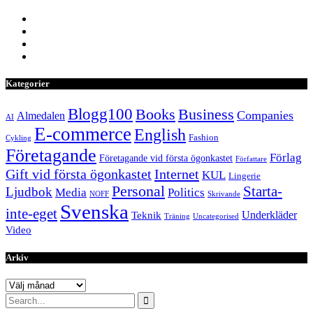
Kategorier
Blogg100
Books
Business
Companies
Almedalen
AI
E-commerce
English
Fashion
Cykling
Företagande
Förlag
Företagande vid första ögonkastet
Författare
Internet
Gift vid första ögonkastet
KUL
Lingerie
Personal
Starta-
Ljudbok
Media
Politics
NOFF
Skrivande
Svenska
inte-eget
Underkläder
Teknik
Träning
Uncategorised
Video
Arkiv
Arkiv