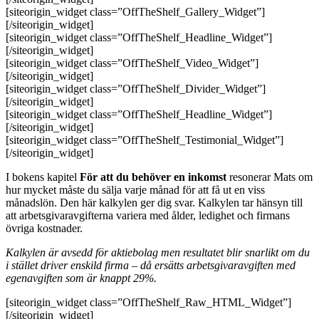
[siteorigin_widget class=”OffTheShelf_Gallery_Widget”]
[/siteorigin_widget]
[siteorigin_widget class=”OffTheShelf_Headline_Widget”]
[/siteorigin_widget]
[siteorigin_widget class=”OffTheShelf_Video_Widget”]
[/siteorigin_widget]
[siteorigin_widget class=”OffTheShelf_Divider_Widget”]
[/siteorigin_widget]
[siteorigin_widget class=”OffTheShelf_Headline_Widget”]
[/siteorigin_widget]
[siteorigin_widget class=”OffTheShelf_Testimonial_Widget”]
[/siteorigin_widget]
I bokens kapitel
För att du behöver en inkomst
resonerar Mats om
hur mycket måste du sälja varje månad för att få ut en viss
månadslön. Den här kalkylen ger dig svar. Kalkylen tar hänsyn till
att arbetsgivaravgifterna variera med ålder, ledighet och firmans
övriga kostnader.
Kalkylen är avsedd för aktiebolag men resultatet blir snarlikt om du
i stället driver enskild firma – då ersätts arbetsgivaravgiften med
egenavgiften som är knappt 29%.
[siteorigin_widget class=”OffTheShelf_Raw_HTML_Widget”]
[/siteorigin_widget]