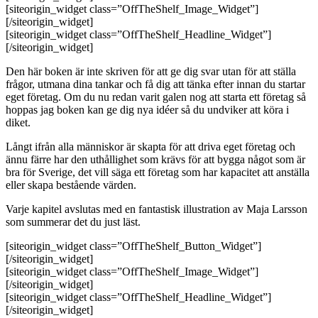
[siteorigin_widget class=”OffTheShelf_Image_Widget”]
[/siteorigin_widget]
[siteorigin_widget class=”OffTheShelf_Headline_Widget”]
[/siteorigin_widget]
Den här boken är inte skriven för att ge dig svar utan för att ställa
frågor, utmana dina tankar och få dig att tänka efter innan du startar
eget företag. Om du nu redan varit galen nog att starta ett företag så
hoppas jag boken kan ge dig nya idéer så du undviker att köra i
diket.
Långt ifrån alla människor är skapta för att driva eget företag och
ännu färre har den uthållighet som krävs för att bygga något som är
bra för Sverige, det vill säga ett företag som har kapacitet att anställa
eller skapa bestående värden.
Varje kapitel avslutas med en fantastisk illustration av Maja Larsson
som summerar det du just läst.
[siteorigin_widget class=”OffTheShelf_Button_Widget”]
[/siteorigin_widget]
[siteorigin_widget class=”OffTheShelf_Image_Widget”]
[/siteorigin_widget]
[siteorigin_widget class=”OffTheShelf_Headline_Widget”]
[/siteorigin_widget]