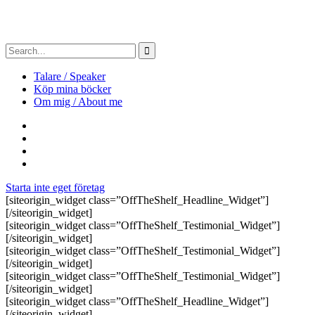
Talare / Speaker
Köp mina böcker
Om mig / About me
Starta inte eget företag
[siteorigin_widget class=”OffTheShelf_Headline_Widget”]
[/siteorigin_widget]
[siteorigin_widget class=”OffTheShelf_Testimonial_Widget”]
[/siteorigin_widget]
[siteorigin_widget class=”OffTheShelf_Testimonial_Widget”]
[/siteorigin_widget]
[siteorigin_widget class=”OffTheShelf_Testimonial_Widget”]
[/siteorigin_widget]
[siteorigin_widget class=”OffTheShelf_Headline_Widget”]
[/siteorigin_widget]