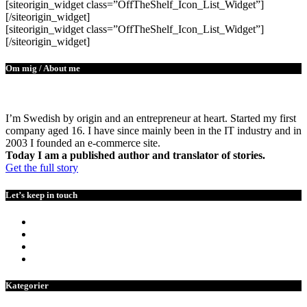
[siteorigin_widget class=”OffTheShelf_Icon_List_Widget”]
[/siteorigin_widget]
[siteorigin_widget class=”OffTheShelf_Icon_List_Widget”]
[/siteorigin_widget]
Om mig / About me
I’m Swedish by origin and an entrepreneur at heart. Started my first
company aged 16. I have since mainly been in the IT industry and in
2003 I founded an e-commerce site.
Today I am a published author and translator of stories.
Get the full story
Let’s keep in touch
Kategorier