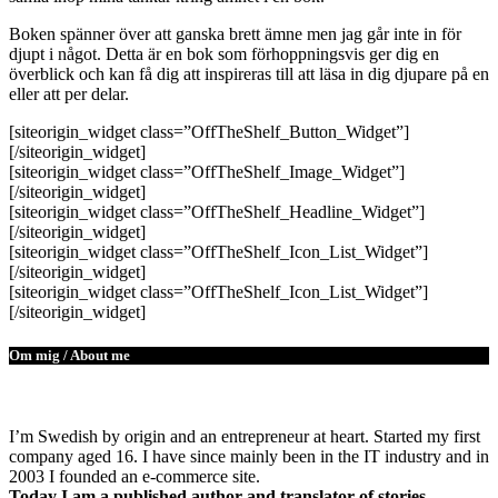
Boken spänner över att ganska brett ämne men jag går inte in för
djupt i något. Detta är en bok som förhoppningsvis ger dig en
överblick och kan få dig att inspireras till att läsa in dig djupare på en
eller att per delar.
[siteorigin_widget class=”OffTheShelf_Button_Widget”]
[/siteorigin_widget]
[siteorigin_widget class=”OffTheShelf_Image_Widget”]
[/siteorigin_widget]
[siteorigin_widget class=”OffTheShelf_Headline_Widget”]
[/siteorigin_widget]
[siteorigin_widget class=”OffTheShelf_Icon_List_Widget”]
[/siteorigin_widget]
[siteorigin_widget class=”OffTheShelf_Icon_List_Widget”]
[/siteorigin_widget]
Om mig / About me
I’m Swedish by origin and an entrepreneur at heart. Started my first
company aged 16. I have since mainly been in the IT industry and in
2003 I founded an e-commerce site.
Today I am a published author and translator of stories.