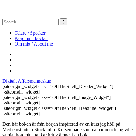
Talare / Speaker
Köp mina böcker
Om mig / About me
Digitalt Affärsmannaskap
[siteorigin_widget class=”OffTheShelf_Divider_Widget”]
[/siteorigin_widget]
[siteorigin_widget class=”OffTheShelf_Image_Widget”]
[/siteorigin_widget]
[siteorigin_widget class=”OffTheShelf_Headline_Widget”]
[/siteorigin_widget]
Den här boken är från början inspirerad av en kurs jag höll på
Medieinstitutet i Stockholm. Kursen hade samma namn och jag ville
samla ihop mina tankar kring ämnet i en bok.