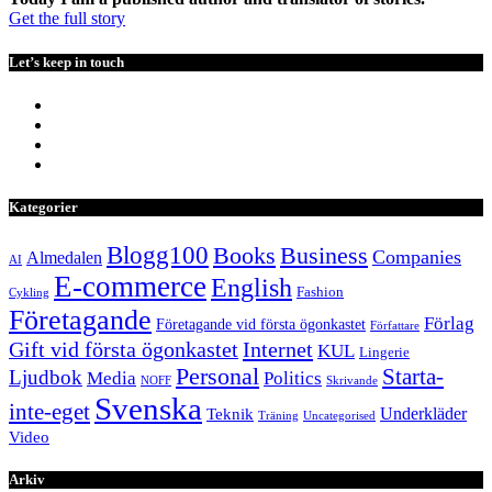
Get the full story
Let’s keep in touch
Kategorier
Blogg100
Books
Business
Companies
Almedalen
AI
E-commerce
English
Fashion
Cykling
Företagande
Förlag
Företagande vid första ögonkastet
Författare
Internet
Gift vid första ögonkastet
KUL
Lingerie
Personal
Starta-
Ljudbok
Media
Politics
NOFF
Skrivande
Svenska
inte-eget
Underkläder
Teknik
Träning
Uncategorised
Video
Arkiv